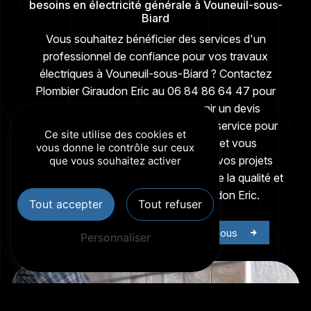
besoins en électricité générale à Vouneuil-sous-
Biard
Vous souhaitez bénéficier des services d'un
professionnel de confiance pour vos travaux
électriques à Vouneuil-sous-Biard ? Contactez
Plombier Giraudon Eric au 06 84 86 64 47 pour
discuter de votre projet et obtenir un devis
personnalisé. Nous sommes à votre service pour
Ce site utilise des cookies et
répondre à toutes vos questions et vous
vous donne le contrôle sur ceux
accompagner dans la réalisation de vos projets
que vous souhaitez activer
d'électricité générale. Faites le choix de la qualité et
de la fiabilité avec Plombier Giraudon Eric.
Tout accepter
Tout refuser
En savoir plus
Contactez-nous
Personnaliser