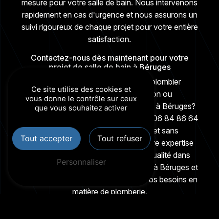
mesure pour votre salle de bain. Nous intervenons
rapidement en cas d'urgence et nous assurons un
suivi rigoureux de chaque projet pour votre entière
satisfaction.
Contactez-nous dès maintenant pour votre
projet de salle de bain à Béruges
Vous souhaitez faire appel à un plombier
Ce site utilise des cookies et
professionnel pour la rénovation ou
vous donne le contrôle sur ceux
l'aménagement de votre salle de bain à Béruges?
que vous souhaitez activer
Contactez Plombier Giraudon Eric au 06 84 86 64
47 pour obtenir un devis gratuit et sans
Tout accepter
Tout refuser
engagement. Faites confiance à notre expertise
pour des travaux de plomberie de qualité dans
Personnaliser
votre salle de bain. Nous intervenons à Béruges et
ses environs pour répondre à tous vos besoins en
matière de plomberie.
En savoir plus
Contactez-nous