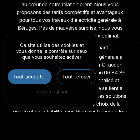
au cœur de notre relation client. Nous vous
proposons des tarifs compétitifs et avantageux
pour tous vos travaux d'électricité générale à
Béruges. Pas de mauvaise surprise, nous vous
garantissons un rapport qualité-prix optimal.
Ce site utilise des cookies et
Contactez-Nous dès Maintenant
vous donne le contrôle sur ceux
Pour tous vos besoins en électricité générale à
que vous souhaitez activer
Béruges, faites confiance à Plombier Giraudon
Eric. N'hésitez pas à nous contacter au 06 84 86
Tout accepter
Tout refuser
64 47 pour obtenir un devis personnalisé et
discuter de votre projet. Notre équipe se tient à
Personnaliser
votre disposition pour vous apporter des solutions
adaptées à vos attentes. Faites le choix de la
qualité et de la fiabilité avec Plombier Giraudon Eric
!
En savoir plus
Contactez-nous